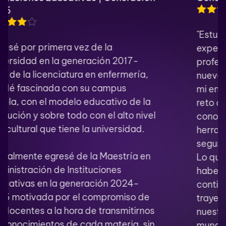
"Estudiar la maestría en la UVP fue una
experiencia que amplió mi perspectiva
profesional y me motivó a buscar
nuevas formas de generar impacto en
mi entorno. Cada clase, proyecto y
reto académico fortaleció mis
conocimientos y me brindó
herramientas para enfrentar con mayor
seguridad los desafíos de mi carrera.
Lo que más valoro de esta etapa es
haber aprendido que la educación
continua no solo transforma nuestra
trayectoria profesional, sino también
nuestra manera de ver y aportar al
mundo. Ser egresado de la UVP es un