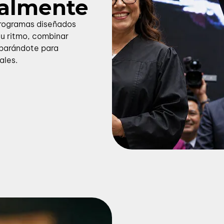
nalmente
programas diseñados
tu ritmo, combinar
eparándote para
ales.
idades Online
 a tu ritmo y especialízate sin dejar de