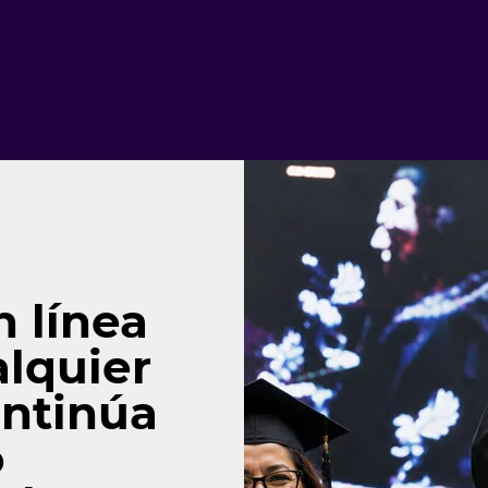
n línea
lquier
ontinúa
o