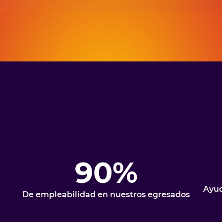
90%
Ayud
De empleabilidad en nuestros egresados