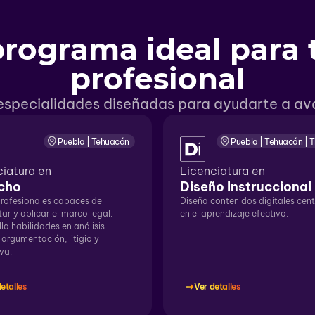
programa ideal para 
profesional
 especialidades diseñadas para ayudarte a ava
Puebla | Tehuacán
Puebla | Tehuacán | 
ciatura en
Licenciatura en
cho
Diseño Instruccional
rofesionales capaces de
Diseña contenidos digitales cen
tar y aplicar el marco legal.
en el aprendizaje efectivo.
la habilidades en análisis
, argumentación, litigio y
va.
etalles
Ver detalles