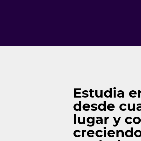
Estudia e
desde cua
lugar y c
creciend