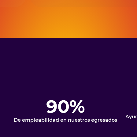
90%
Ayud
De empleabilidad en nuestros egresados