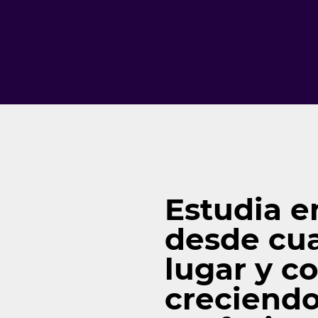
Estudia e
desde cua
lugar y c
creciend