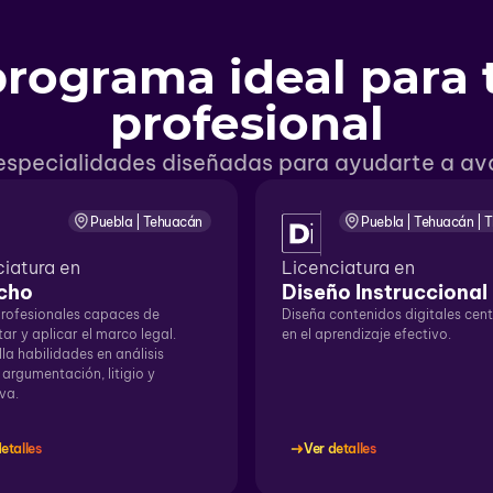
programa ideal para 
profesional
 especialidades diseñadas para ayudarte a ava
Puebla | Tehuacán
Puebla | Tehuacán | 
ciatura en
Licenciatura en
cho
Diseño Instruccional
rofesionales capaces de
Diseña contenidos digitales cen
tar y aplicar el marco legal.
en el aprendizaje efectivo.
la habilidades en análisis
, argumentación, litigio y
va.
etalles
Ver detalles