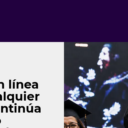
n línea
lquier
ontinúa
o