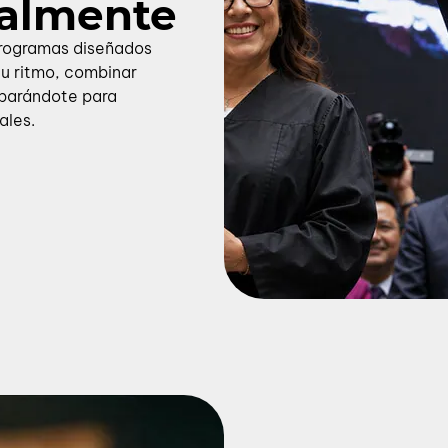
nalmente
programas diseñados
tu ritmo, combinar
eparándote para
ales.
idades Online
 a tu ritmo y especialízate sin dejar de